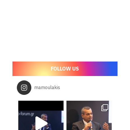
FOLLOW US
mamoulakis