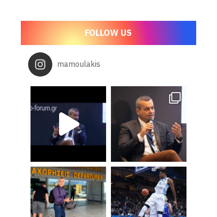
FOLLOW US
mamoulakis