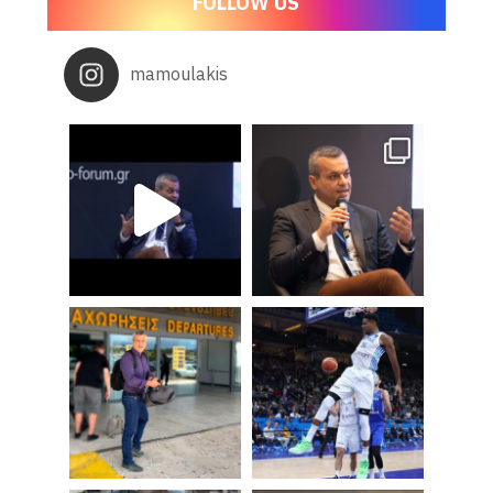
FOLLOW US
mamoulakis