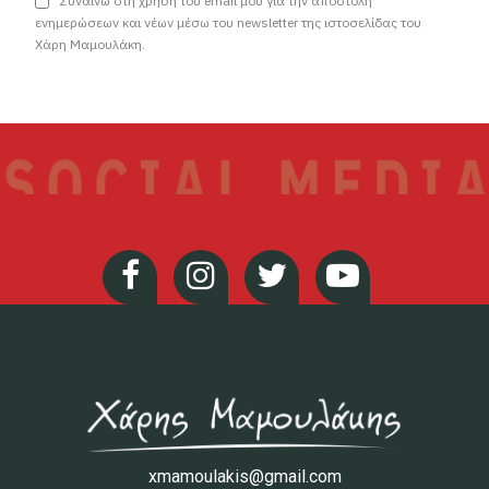
Συναινώ στη χρήση του email μου για την αποστολή
ενημερώσεων και νέων μέσω του newsletter της ιστοσελίδας του
Χάρη Μαμουλάκη.
xmamoulakis@gmail.com