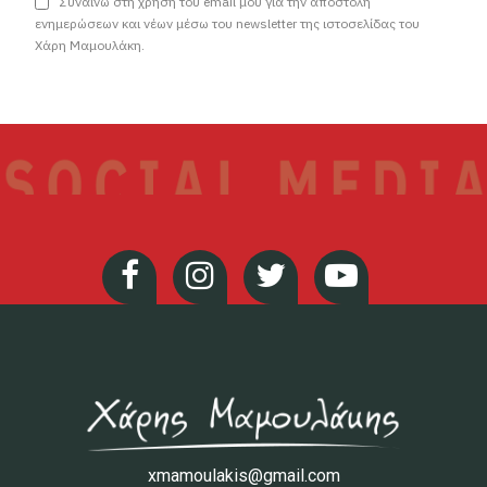
Συναινώ στη χρήση του email μου για την αποστολή
ενημερώσεων και νέων μέσω του newsletter της ιστοσελίδας του
Χάρη Μαμουλάκη.
xmamoulakis@gmail.com