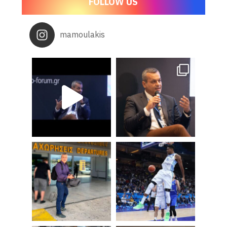
FOLLOW US
mamoulakis