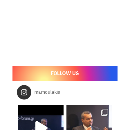
FOLLOW US
mamoulakis