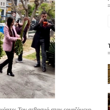
νόητο: Τον σεβασμό στον εργαζόμενο,