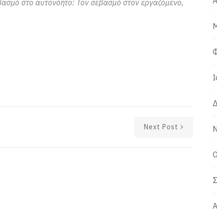
Α
βασμό στο αυτονόητο: Τον σεβασμό στον εργαζόμενο,
Μ
Φ
Ι
Δ
Next Post
Ν
Ο
Σ
Α