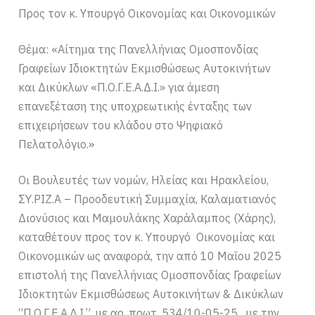
Προς τον κ. Υπουργό Οικονομίας και Οικονομικών
Θέμα: «Αίτημα της Πανελλήνιας Ομοσπονδίας
Γραφείων Ιδιοκτητών Εκμισθώσεως Αυτοκινήτων
και Δικύκλων «Π.Ο.Γ.Ε.Α.Δ.Ι.» για άμεση
επανεξέταση της υποχρεωτικής ένταξης των
επιχειρήσεων του κλάδου στο Ψηφιακό
Πελατολόγιο.»
Οι Βουλευτές των νομών, Ηλείας και Ηρακλείου,
ΣΥ.ΡΙΖ.Α – Προοδευτική Συμμαχία, Καλαματιανός
Διονύσιος και Μαμουλάκης Χαράλαμπος (Χάρης),
καταθέτουν προς τον κ. Υπουργό Οικονομίας και
Οικονομικών ως αναφορά, την από 10 Μαΐου 2025
επιστολή της Πανελλήνιας Ομοσπονδίας Γραφείων
Ιδιοκτητών Εκμισθώσεως Αυτοκινήτων & Δικύκλων
“Π.Ο.Γ.Ε.Α.Δ.Ι.”, με αρ. πρωτ. 534/10-05-25, με την