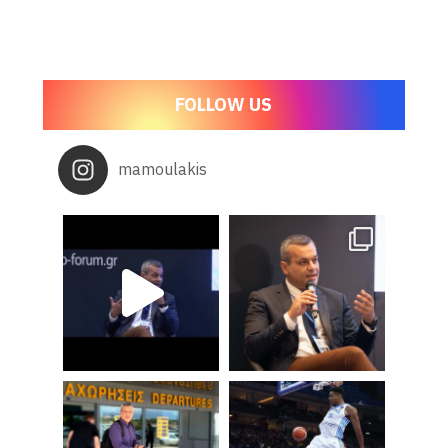
FOLLOW US
mamoulakis