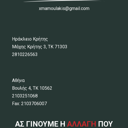
xmamoulakis@gmail.com
Ηράκλειο Κρήτης
Μάχης Κρήτης 3, ΤΚ 71303
2810226563
Αθήνα
Βουλής 4, ΤΚ 10562
2103251068
Fax: 2103706007
ΑΣ ΓΙΝΟΥΜΕ Η
ΑΛΛΑΓΗ
ΠΟΥ