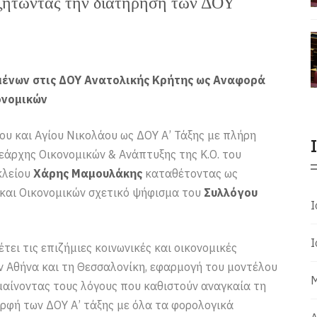
ζητώντας την διατήρηση των ΔΟΥ
μένων στις ΔΟΥ Ανατολικής Κρήτης ως Αναφορά
ονομικών
υ και Αγίου Νικολάου ως ΔΟΥ Α’ Τάξης με πλήρη
εάρχης Οικονομικών & Ανάπτυξης της Κ.Ο. του
κλείου
Χάρης Μαμουλάκης
καταθέτοντας ως
 και Οικονομικών σχετικό ψήφισμα του
Συλλόγου
Ι
Ι
ει τις επιζήμιες κοινωνικές και οικονομικές
ην Αθήνα και τη Θεσσαλονίκη, εφαρμογή του μοντέλου
Μ
αίνοντας τους λόγους που καθιστούν αναγκαία τη
ρφή των ΔΟΥ Α’ τάξης με όλα τα φορολογικά