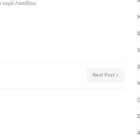
Α
ο νομό Λασιθίου.
Μ
Φ
Ι
Δ
Next Post
Ν
Ο
Σ
Α