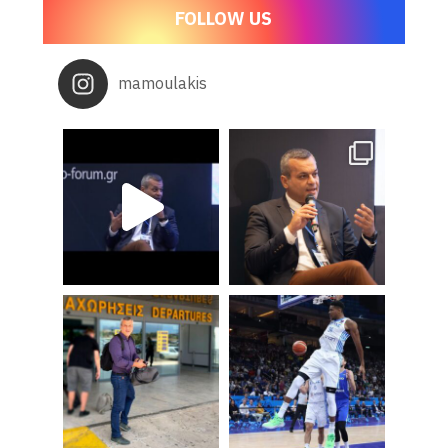
FOLLOW US
mamoulakis