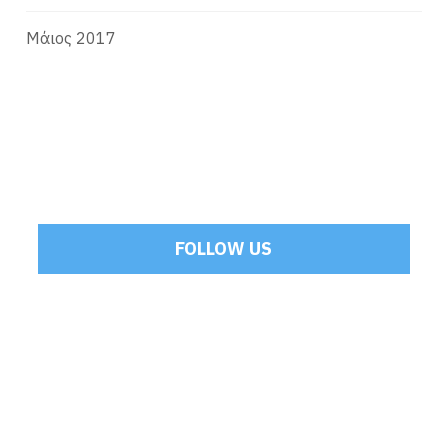
Μάιος 2017
FOLLOW US
Tweets by Mamoulakis