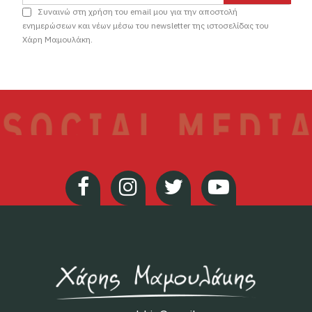
Συναινώ στη χρήση του email μου για την αποστολή
ενημερώσεων και νέων μέσω του newsletter της ιστοσελίδας του
Χάρη Μαμουλάκη.