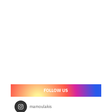
FOLLOW US
mamoulakis