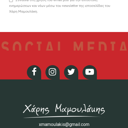
ενημερώσεων και νέων μέσω του newsletter της ιστοσελίδας του
Χάρη Μαμουλάκη.
xmamoulakis@gmail.com