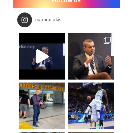
FOLLOW US
mamoulakis