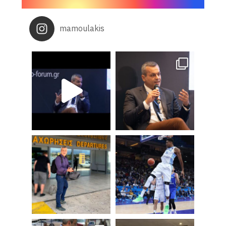
mamoulakis