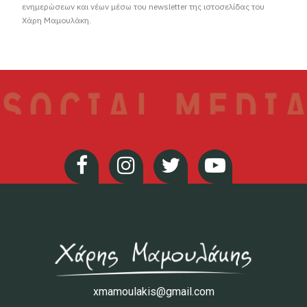
ενημερώσεων και νέων μέσω του newsletter της ιστοσελίδας του
Χάρη Μαμουλάκη.
xmamoulakis@gmail.com