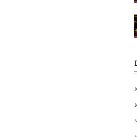
Ι
Ι
Μ