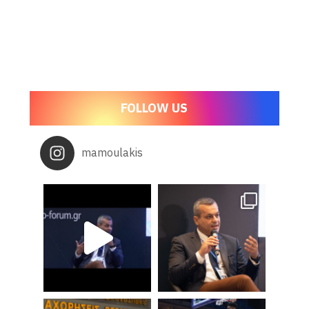
FOLLOW US
mamoulakis