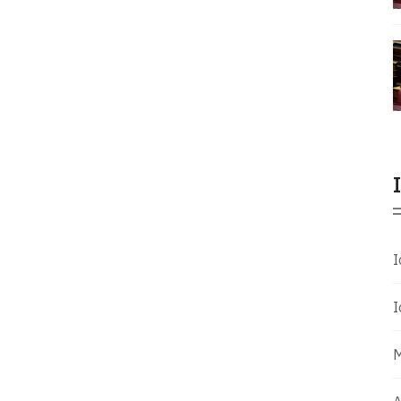
Ι
Ι
Μ